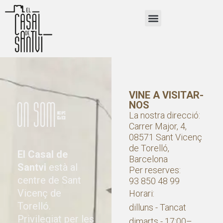
VINE A VISITAR-
On som?
NOS
La nostra direcció:
Carrer Major, 4,
08571 Sant Vicenç
de Torelló,
El Casal de
Barcelona
Santvi
està al
Per reserves:
centre de Sant
93 850 48 99
Vicenç de
Horari:
Torelló.
dilluns - Tancat
Privilegiat per les
dimarts - 17:00–