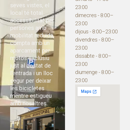
seves vistes, el
23:00
local té total
dimecres - 8:00–
accessibilitat per
23:00
persones amb
dijous - 8:00–23:00
mobilitat reduïda,
divendres - 8:00–
compta amb un
23:00
aparcament per
dissabte - 8:00–
motos exclusiu
23:00
just al costat de
diumenge - 8:00–
l'entrada i un lloc
segur per deixar
23:00
les bicicletes
mentre estigueu
amb nosaltres.