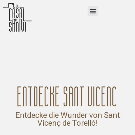
ENTDECKE SANT VICENÇ
Entdecke die Wunder von Sant
Vicenç de Torelló!