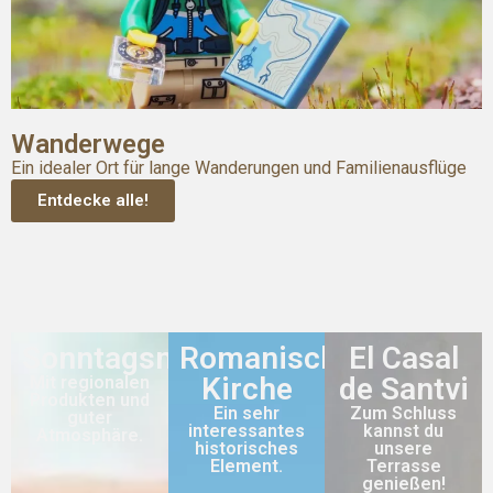
Wanderwege
Ein idealer Ort für lange Wanderungen und Familienausflüge
Entdecke alle!
Sonntagsmarkt
Romanische
El Casal
Kirche
de Santvi
Mit regionalen
Produkten und
Ein sehr
Zum Schluss
guter
interessantes
kannst du
Atmosphäre.
historisches
unsere
Element.
Terrasse
genießen!